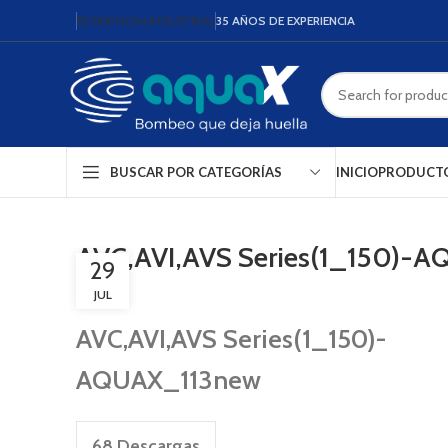
RESIDENCIAL
INDUSTRIAL
35 AÑOS DE EXPERIENCIA
INICIO
PRODUCT
BUSCAR POR CATEGORÍAS
AVC,AVI,AVS Series(1_150)-
29
JUL
AVC,AVI,AVS Series(1_150)-
AQUAX_113new
68
Descargas