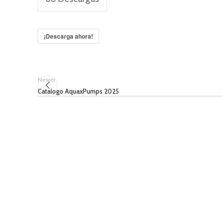
¡Descarga ahora!
Newer
Catalogo AquaxPumps 2025