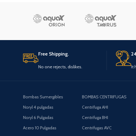
Free Shipping.
24
No one rejects, dislikes.
It
Bombas Sumergibles
BOMBAS CENTRIFUGAS
Noryl 4 pulgadas
Centrifuga AHI
Noryl 6 Pulgadas
Centrifuga BHI
Acero 10 Pulgadas
Centrifugas AVC