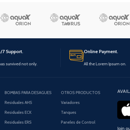
/7 Support.
Online Payment.
 has survived not only.
All the Lorem Ipsum on.
AVAIL
BOMBAS PARA DESAGUES
OTROS PRODUCTOS
Residuales AHS
Variadores
Residuales ECK
Tanques
Residuales ERS
Paneles de Control
Join o