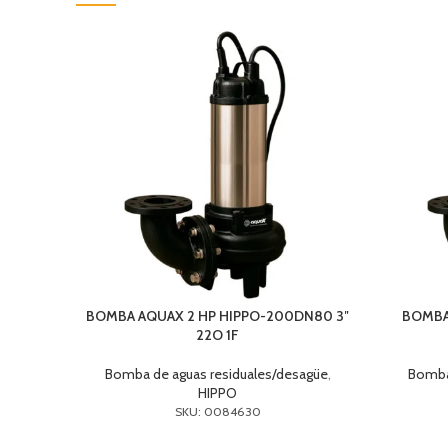
BOMBA AQUAX 2 HP HIPPO-200DN80 3″
BOMBA 
22O 1F
Bomba de aguas residuales/desagüe
,
Bomba
HIPPO
SKU: 0084630