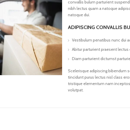
convallis bulum parturient suspendis
nibh lectus quam a natoque adipisc
natoque dui.
ADIPISCING CONVALLIS B
Vestibulum penatibus nunc dui ad
Abitur parturient praesent lectu
Diam parturient dictumst parturie
Scelerisque adipiscing bibendum se
tincidunt purus lectus nisl class 
tristique elementum nam inceptos h
volutpat.