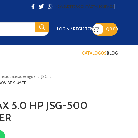
NEWSLETTER
CONTÁCTANOS
FAQS
LOGIN / REGISTER
Q
0.00
CATÁLOGOS
BLOG
 residuales/desagüe
JSG
30V 3F SUMER
 5.0 HP JSG-500
ER