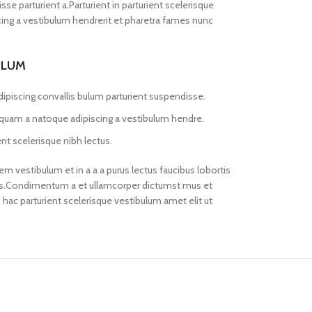
se parturient a.Parturient in parturient scelerisque
ing a vestibulum hendrerit et pharetra fames nunc
ULUM
ipiscing convallis bulum parturient suspendisse.
s quam a natoque adipiscing a vestibulum hendre.
nt scelerisque nibh lectus.
m vestibulum et in a a a purus lectus faucibus lobortis
eros.Condimentum a et ullamcorper dictumst mus et
ac parturient scelerisque vestibulum amet elit ut