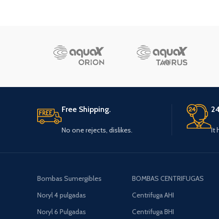
Free Shipping.
24
No one rejects, dislikes.
It
Bombas Sumergibles
BOMBAS CENTRIFUGAS
Noryl 4 pulgadas
Centrifuga AHI
Noryl 6 Pulgadas
Centrifuga BHI