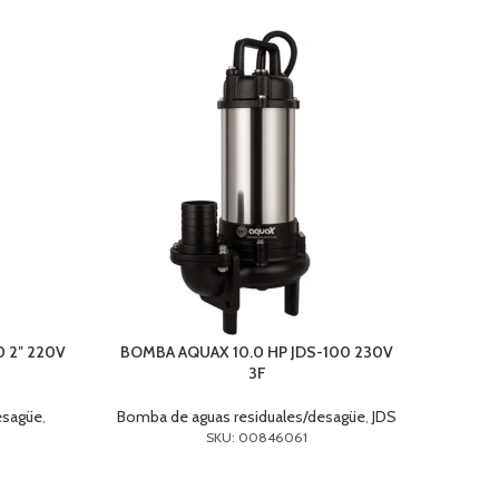
0 2″ 220V
BOMBA AQUAX 10.0 HP JDS-100 230V
BOMBA
3F
esagüe
,
Bomba de aguas residuales/desagüe
,
JDS
Bomba
SKU: 00846061