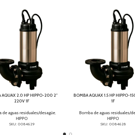
AQUAX 2.0 HP HIPPO-200 2″
BOMBA AQUAX 1.5 HP HIPPO-15
220V 1F
1F
 de aguas residuales/desagüe
,
Bomba de aguas residuales/d
HIPPO
HIPPO
SKU: 0084629
SKU: 0084628