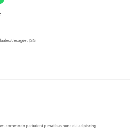
t
duales/desagüe
,
JSG
iam commodo parturient penatibus nunc dui adipiscing