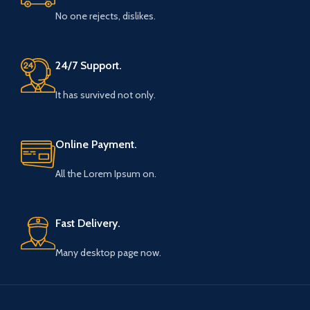
No one rejects, dislikes.
24/7 Support.
It has survived not only.
Online Payment.
All the Lorem Ipsum on.
Fast Delivery.
Many desktop page now.