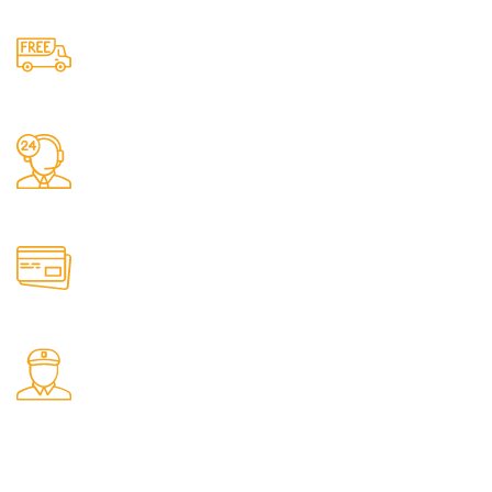
Free Shipping.
No one rejects, dislikes.
24/7 Support.
It has survived not only.
Online Payment.
All the Lorem Ipsum on.
Fast Delivery.
Many desktop page now.
Bombas Sumergibles