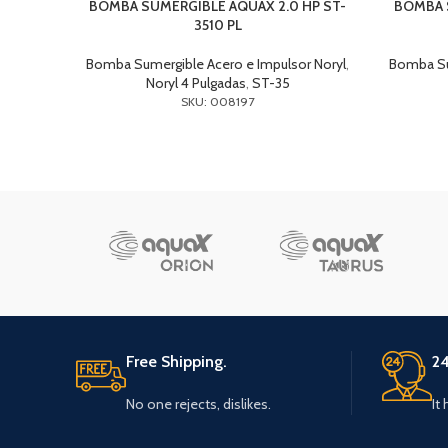
BOMBA SUMERGIBLE AQUAX 2.0 HP ST-
BOMBA S
3510 PL
Bomba Sumergible Acero e Impulsor Noryl
,
Bomba Su
Noryl 4 Pulgadas
,
ST-35
SKU: 008197
Free Shipping.
24
No one rejects, dislikes.
It