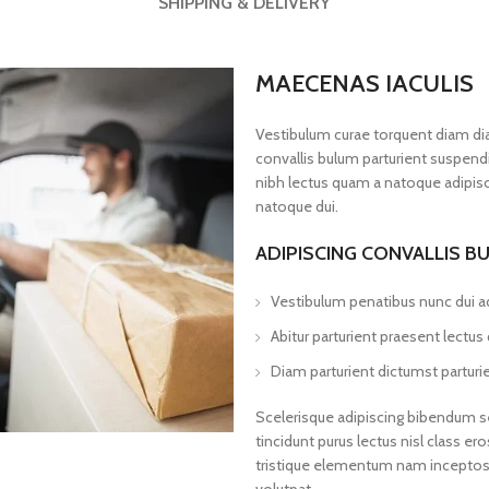
SHIPPING & DELIVERY
MAECENAS IACULIS
Vestibulum curae torquent diam d
convallis bulum parturient suspendis
nibh lectus quam a natoque adipisc
natoque dui.
ADIPISCING CONVALLIS B
Vestibulum penatibus nunc dui ad
Abitur parturient praesent lectu
Diam parturient dictumst parturie
Scelerisque adipiscing bibendum se
tincidunt purus lectus nisl class 
tristique elementum nam inceptos h