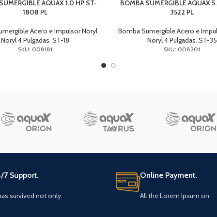
UMERGIBLE AQUAX 1.0 HP ST-
BOMBA SUMERGIBLE AQUAX 5.
1808 PL
3522 PL
mergible Acero e Impulsor Noryl
,
Bomba Sumergible Acero e Impul
Noryl 4 Pulgadas
,
ST-18
Noryl 4 Pulgadas
,
ST-35
SKU: 008181
SKU: 008201
/7 Support.
Online Payment.
 has survived not only.
All the Lorem Ipsum on.