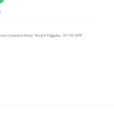
t
ero e Impulsor Noryl
,
Noryl 6 Pulgadas
,
ST-135 GPM