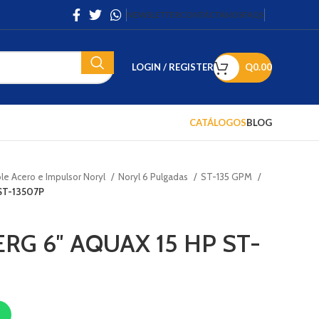
NEWSLETTER
CONTÁCTANOS
FAQS
LOGIN / REGISTER
Q
0.00
CATÁLOGOS
BLOG
e Acero e Impulsor Noryl
Noryl 6 Pulgadas
ST-135 GPM
ST-13507P
G 6″ AQUAX 15 HP ST-