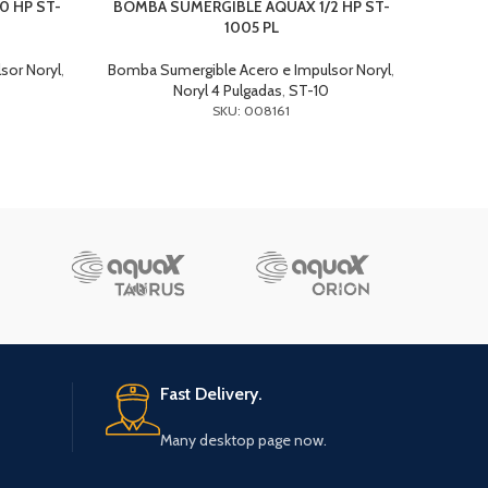
0 HP ST-
BOMBA SUMERGIBLE AQUAX 1/2 HP ST-
BOMBA
1005 PL
sor Noryl
,
Bomba Sumergible Acero e Impulsor Noryl
,
Bomba 
Noryl 4 Pulgadas
,
ST-10
SKU: 008161
Fast Delivery.
Many desktop page now.