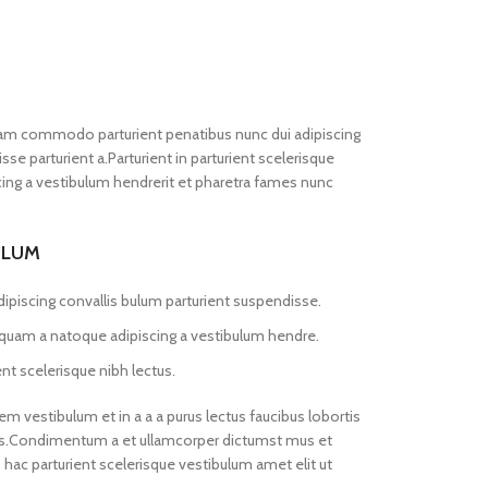
iam commodo parturient penatibus nunc dui adipiscing
se parturient a.Parturient in parturient scelerisque
ing a vestibulum hendrerit et pharetra fames nunc
ULUM
ipiscing convallis bulum parturient suspendisse.
s quam a natoque adipiscing a vestibulum hendre.
nt scelerisque nibh lectus.
m vestibulum et in a a a purus lectus faucibus lobortis
eros.Condimentum a et ullamcorper dictumst mus et
ac parturient scelerisque vestibulum amet elit ut