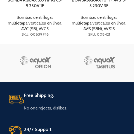
BOMBA AQUAX 3.0 HP AVC5-
BOMBA AQUAX 10 HP AVS15-
9 230V 1F
5 230V 3F
Bombas centrífugas
Bombas centrífugas
multietapa verticales en línea
,
multietapa verticales en línea
,
AVC (SB)
,
AVC5
AVS (SBN)
,
AVS15
SKU: 00839746
SKU: 008421
Free Shipping.
No one rejects, dislikes.
24/7 Support.