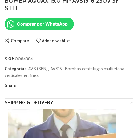
BOMBA AQUAX 15.0 HP AVS15-6 230V 3F
STEE
Comprar por WhatsApp
Compare
Add to wishlist
SKU:
0084384
Categorías:
AVS (SBN)
,
AVS15
,
Bombas centrífugas multietapa
verticales en línea
Share:
SHIPPING & DELIVERY