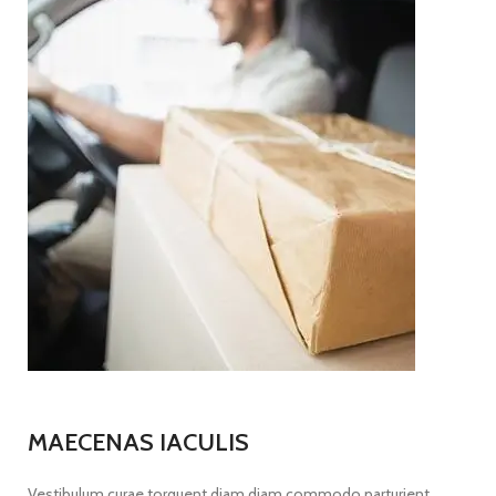
MAECENAS IACULIS
Vestibulum curae torquent diam diam commodo parturient