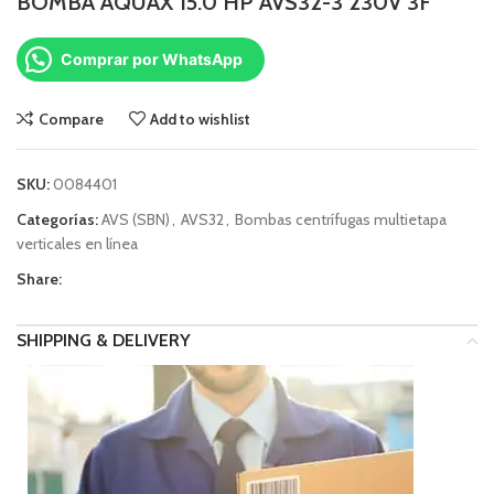
BOMBA AQUAX 15.0 HP AVS32-3 230V 3F
Comprar por WhatsApp
Compare
Add to wishlist
SKU:
0084401
Categorías:
AVS (SBN)
,
AVS32
,
Bombas centrífugas multietapa
verticales en línea
Share:
SHIPPING & DELIVERY