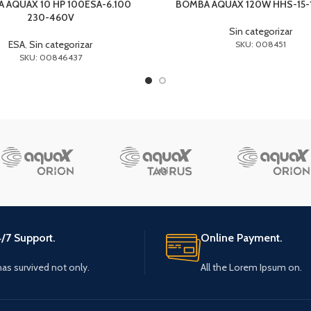
 AQUAX 10 HP 100ESA-6.100
BOMBA AQUAX 120W HHS-15-1
230-460V
Sin categorizar
ESA
,
Sin categorizar
SKU: 008451
SKU: 00846437
/7 Support.
Online Payment.
 has survived not only.
All the Lorem Ipsum on.