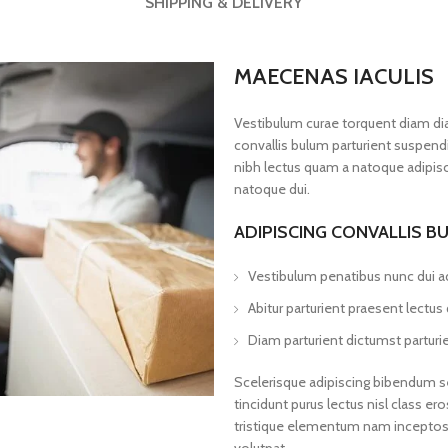
SHIPPING & DELIVERY
MAECENAS IACULIS
Vestibulum curae torquent diam d
convallis bulum parturient suspendis
nibh lectus quam a natoque adipisc
natoque dui.
ADIPISCING CONVALLIS B
Vestibulum penatibus nunc dui ad
Abitur parturient praesent lectu
Diam parturient dictumst parturie
Scelerisque adipiscing bibendum se
tincidunt purus lectus nisl class 
tristique elementum nam inceptos h