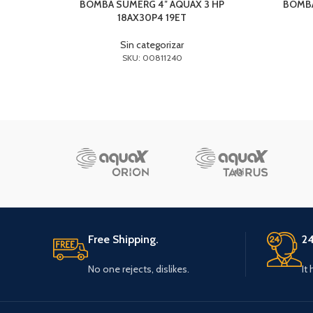
BOMBA SUMERG 4″ AQUAX 3 HP
BOMBA
18AX30P4 19ET
Sin categorizar
SKU: 00811240
Free Shipping.
24
No one rejects, dislikes.
It