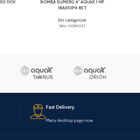
10 110V
BOMBA SUMERG 4″ AQUAX 1 HP
BO
18AX10P4 8ET
Sin categorizar
SKU: 00811237
Fast Delivery.
Many desktop page now.