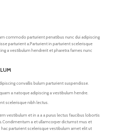
iam commodo parturient penatibus nunc dui adipiscing
se parturient a.Parturient in parturient scelerisque
ing a vestibulum hendrerit et pharetra fames nunc
ULUM
ipiscing convallis bulum parturient suspendisse.
s quam a natoque adipiscing a vestibulum hendre.
nt scelerisque nibh lectus.
m vestibulum et in a a a purus lectus faucibus lobortis
eros.Condimentum a et ullamcorper dictumst mus et
ac parturient scelerisque vestibulum amet elit ut