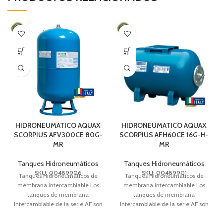
HIDRONEUMATICO AQUAX
HIDRONEUMATICO AQUAX
SCORPIUS AFV300CE 80G-
SCORPIUS AFH60CE 16G-H-
MR
MR
Tanques Hidroneumáticos
Tanques Hidroneumáticos
SKU: 00489906
SKU: 00489901
Tanques Hidroneumáticos de
Tanques Hidroneumáticos de
membrana intercambiable Los
membrana intercambiable Los
tanques de membrana
tanques de membrana
Intercambiable de la serie AF son
Intercambiable de la serie AF son
aptos para la mayor parte
aptos para la mayor parte