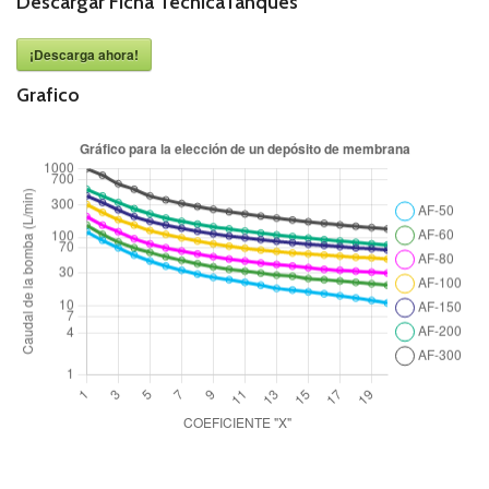
Descargar Ficha TécnicaTanques
¡Descarga ahora!
Grafico