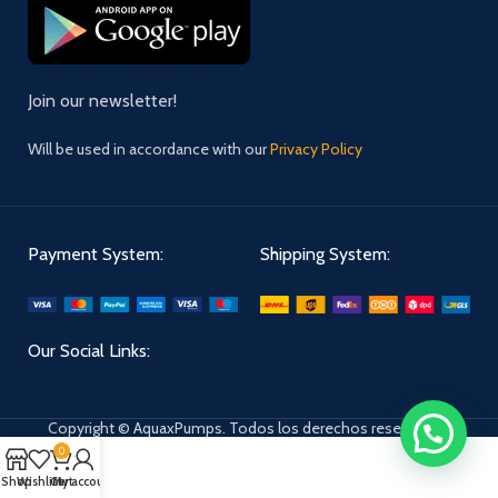
Join our newsletter!
Will be used in accordance with our
Privacy Policy
Payment System:
Shipping System:
Our Social Links:
Copyright © AquaxPumps. Todos los derechos reservados.
0
Shop
Wishlist
Cart
My account