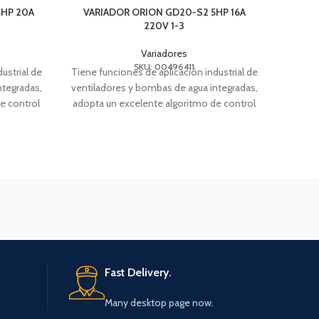
5HP 20A
VARIADOR ORION GD20-S2 5HP 16A
VARI
220V 1-3
Variadores
SKU: 00496411
ustrial de
Tiene funciones de aplicación industrial de
Tiene f
ntegradas,
ventiladores y bombas de agua integradas,
ventila
e control
adopta un excelente algoritmo de control
adopta
vectorial y
Fast Delivery.
Many desktop page now.