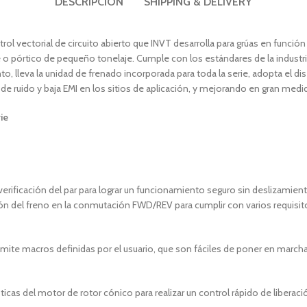
DESCRIPCIÓN
SHIPPING & DELIVERY
l vectorial de circuito abierto que INVT desarrolla para grúas en función d
e o pórtico de pequeño tonelaje. Cumple con los estándares de la industri
o, lleva la unidad de frenado incorporada para toda la serie, adopta el di
e ruido y baja EMI en los sitios de aplicación, y mejorando en gran medid
ie
 verificación del par para lograr un funcionamiento seguro sin deslizamie
ción del freno en la conmutación FWD/REV para cumplir con varios requisit
mite macros definidas por el usuario, que son fáciles de poner en marcha 
sticas del motor de rotor cónico para realizar un control rápido de liberaci