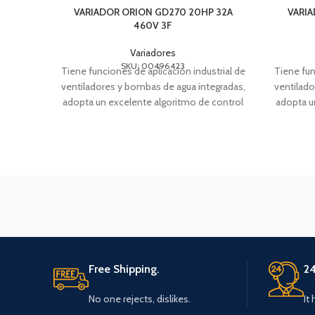
VARIADOR ORION GD270 20HP 32A
VARIA
460V 3F
Variadores
SKU: 00496423
Tiene funciones de aplicación industrial de
Tiene fun
ventiladores y bombas de agua integradas,
ventilado
adopta un excelente algoritmo de control
adopta u
vectorial y
Free Shipping.
24
No one rejects, dislikes.
It