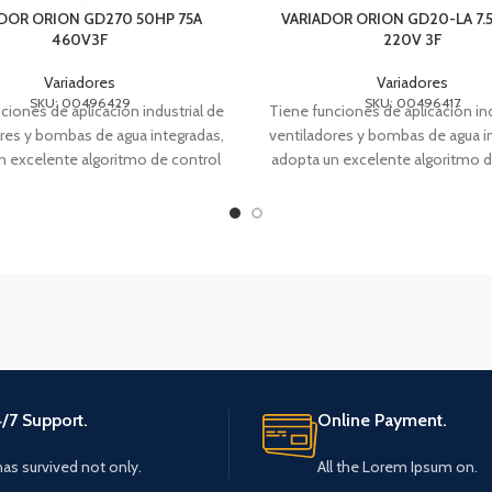
DOR ORION GD270 50HP 75A
VARIADOR ORION GD20-LA 7.
460V3F
220V 3F
Variadores
Variadores
SKU: 00496429
SKU: 00496417
ciones de aplicación industrial de
Tiene funciones de aplicación ind
res y bombas de agua integradas,
ventiladores y bombas de agua i
n excelente algoritmo de control
adopta un excelente algoritmo d
vectorial y
vectorial y
/7 Support.
Online Payment.
 has survived not only.
All the Lorem Ipsum on.