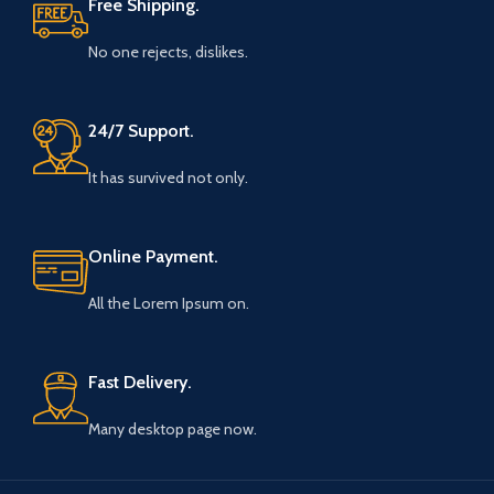
Free Shipping.
No one rejects, dislikes.
24/7 Support.
It has survived not only.
Online Payment.
All the Lorem Ipsum on.
Fast Delivery.
Many desktop page now.