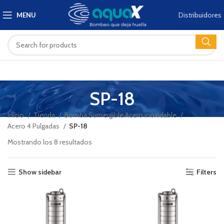
Distribuidores
MENU
SP-18
Inicio
Tienda
Bomba Sumergible Acero inoxidable
Acero 4 Pulgadas
SP-18
Mostrando los 8 resultados
Show sidebar
Filters