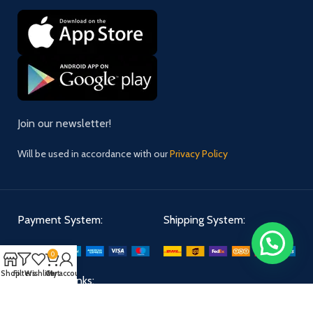
Join our newsletter!
Will be used in accordance with our
Privacy Policy
Payment System:
Shipping System:
0
Shop
Filters
Wishlist
Cart
My account
Our Social Links: