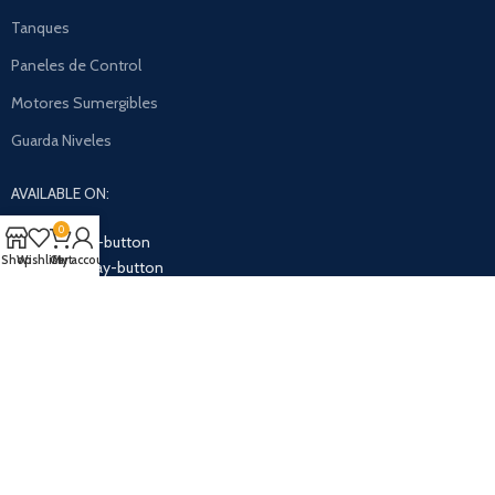
Tanques
Paneles de Control
Motores Sumergibles
Guarda Niveles
AVAILABLE ON:
0
Shop
Wishlist
Cart
My account
Join our newsletter!
Will be used in accordance with our
Privacy Policy
Payment System: