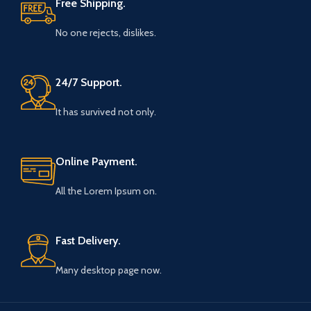
Free Shipping.
No one rejects, dislikes.
24/7 Support.
It has survived not only.
Online Payment.
All the Lorem Ipsum on.
Fast Delivery.
Many desktop page now.