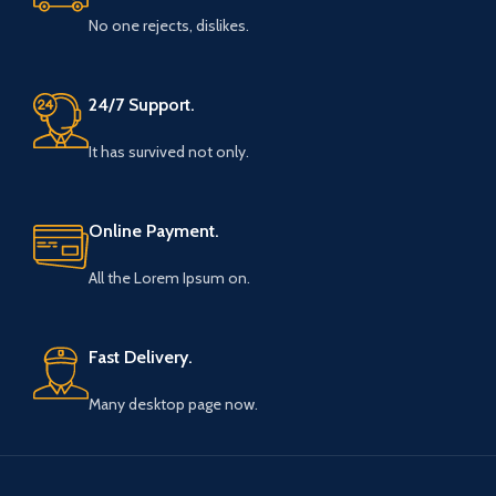
No one rejects, dislikes.
24/7 Support.
It has survived not only.
Online Payment.
All the Lorem Ipsum on.
Fast Delivery.
Many desktop page now.