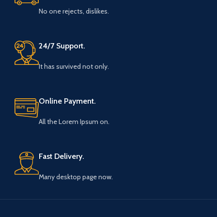
No one rejects, dislikes.
24/7 Support.
It has survived not only.
Online Payment.
All the Lorem Ipsum on.
Fast Delivery.
Many desktop page now.