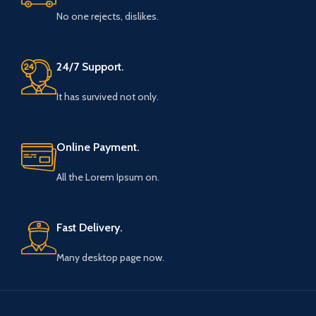
No one rejects, dislikes.
24/7 Support.
It has survived not only.
Online Payment.
All the Lorem Ipsum on.
Fast Delivery.
Many desktop page now.