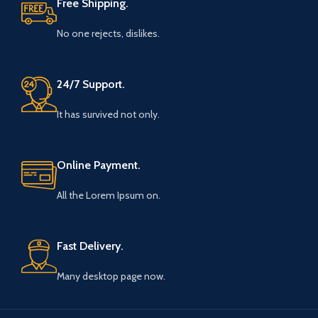
Free Shipping.
No one rejects, dislikes.
24/7 Support.
It has survived not only.
Online Payment.
All the Lorem Ipsum on.
Fast Delivery.
Many desktop page now.