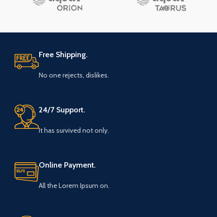
Free Shipping.
No one rejects, dislikes.
24/7 Support.
It has survived not only.
Online Payment.
All the Lorem Ipsum on.