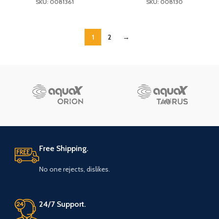
SKU: 0081361
SKU: 008130
1
2
→
Free Shipping.
No one rejects, dislikes.
24/7 Support.