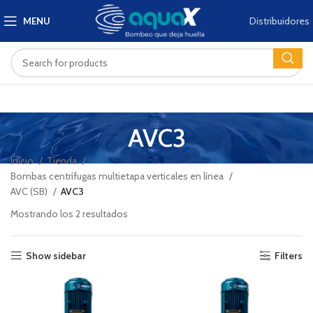
Distribuidores
MENU
AVC3
Inicio
Tienda
Bombas centrífugas multietapa verticales en línea
AVC (SB)
AVC3
Mostrando los 2 resultados
Show sidebar
Filters